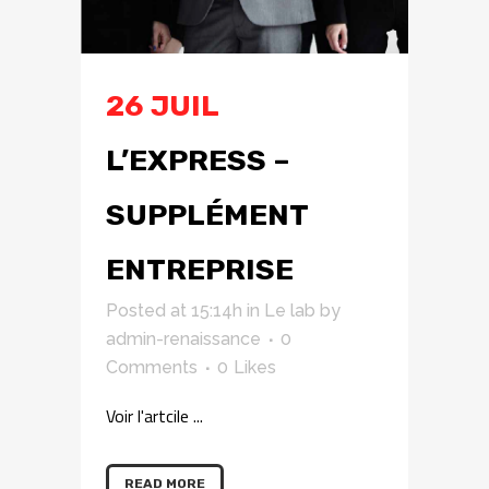
26 JUIL
L’EXPRESS –
SUPPLÉMENT
ENTREPRISE
Posted at 15:14h
in
Le lab
by
admin-renaissance
0
Comments
0
Likes
Voir l'artcile ...
READ MORE