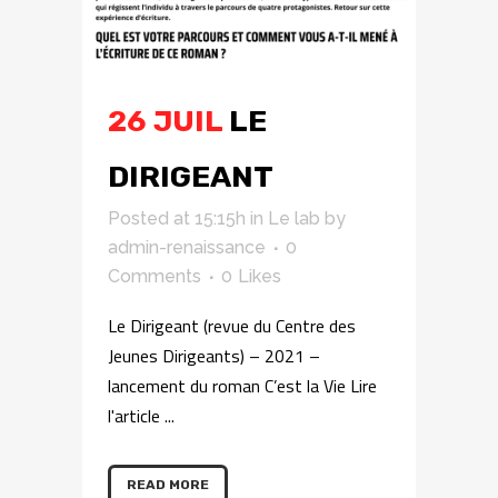
26 JUIL
LE
DIRIGEANT
Posted at 15:15h
in
Le lab
by
admin-renaissance
0
Comments
0
Likes
Le Dirigeant (revue du Centre des
Jeunes Dirigeants) – 2021 –
lancement du roman C’est la Vie Lire
l'article ...
READ MORE