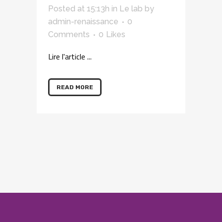
Posted at 15:13h
in
Le lab
by
admin-renaissance
0
Comments
0
Likes
Lire l'article ...
READ MORE